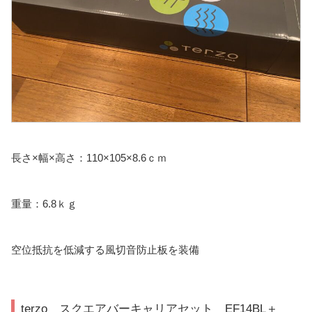
長さ×幅×高さ：110×105×8.6ｃｍ
重量：6.8ｋｇ
空位抵抗を低減する風切音防止板を装備
terzo スクエアバーキャリアセット EF14BL＋