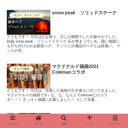
snow peak ソリッドステーク
テント、マット、ペグ
どうもです！ 今日はひな祭り。少しの期間でしたが賑やかでした。
結論 snow peak ソリッドステーク 石が埋まっている、固い地面に
も打ち付けられる鍛造ペグ。 テントに付属品のペグとは段違い。 テ
ントの安...
マクドナルド福袋2021
キャンプ道具
Colemanコラボ
どうもです！ 今日は、当選した福袋の引き換えに行ってきました。
マクドナルドの福袋です♪ な、な、なんと Colemanとのコラ
ボ！！！ さっそく抽選に応募しました！ そして当選...
冬キャンプにホットカーペット
キャンプ道具
メニュー
ホーム
検索
トップ
サイドバー