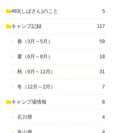
483(しばさん)のこと
5
キャンプ記録
117
春（3月～5月）
59
夏（6月～8月）
18
秋（9月～11月）
31
冬（12月～2月）
7
キャンプ場情報
8
石川県
4
富山県
4