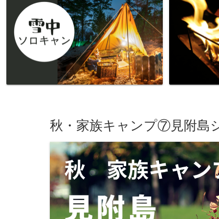
秋・家族キャンプ⑦見附島