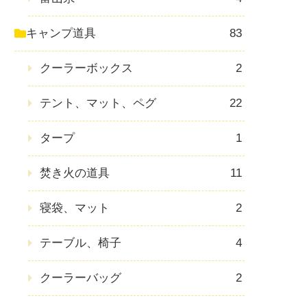
キャンプ道具
83
クーラーボックス
2
テント、マット、ペグ
22
タープ
1
焚き火の道具
11
寝袋、マット
2
テーブル、椅子
4
クーラーバッグ
2