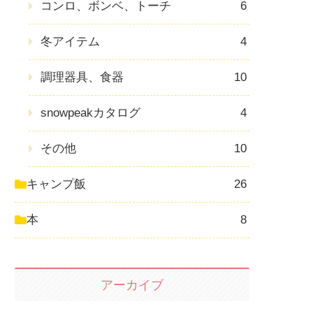
コンロ、ボンベ、トーチ
6
冬アイテム
4
調理器具、食器
10
snowpeakカタログ
4
その他
10
キャンプ飯
26
本
8
アーカイブ