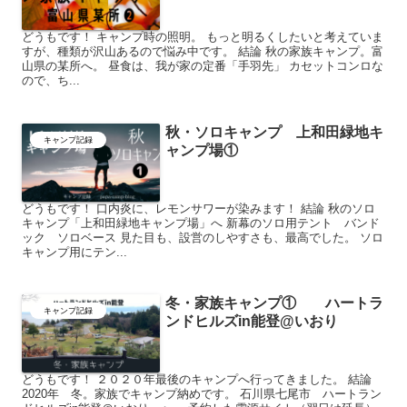
どうもです！ キャンプ時の照明。 もっと明るくしたいと考えていま
すが、種類が沢山あるので悩み中です。 結論 秋の家族キャンプ。富
山県の某所へ。 昼食は、我が家の定番「手羽先」 カセットコンロな
ので、ち...
秋・ソロキャンプ 上和田緑地キ
キャンプ記録
ャンプ場①
どうもです！ 口内炎に、レモンサワーが染みます！ 結論 秋のソロ
キャンプ「上和田緑地キャンプ場」へ 新幕のソロ用テント バンド
ック ソロベース 見た目も、設営のしやすさも、最高でした。 ソロ
キャンプ用にテン...
冬・家族キャンプ① ハートラ
キャンプ記録
ンドヒルズin能登@いおり
どうもです！ ２０２０年最後のキャンプへ行ってきました。 結論
2020年 冬。家族でキャンプ納めです。 石川県七尾市 ハートラン