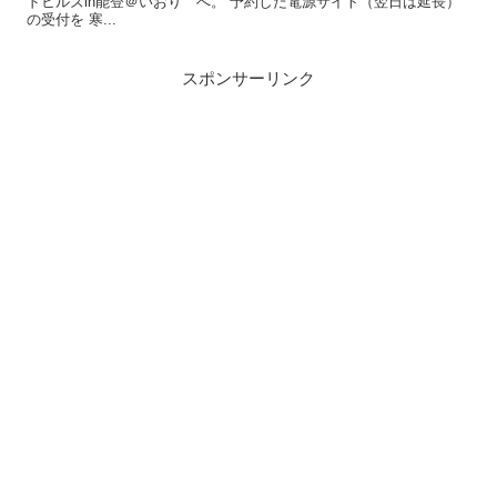
ドヒルズin能登＠いおり へ。 予約した電源サイト（翌日は延長）
の受付を 寒...
スポンサーリンク