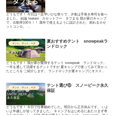
どうもです！ 今日は一足早いひな祭りで、夕食は手巻き寿司を食べ
ました。 結論 Iwatani カセットフー タフまる 我が家のキャンプ
で、出動率100％！！ 屋外で使えるように設計された、頼れるカセ
ットコンロ。 ...
夏おすすめテント snowpeakラ
テント、マット、ペグ
ンドロック
どうもです！ 我が家が愛用するテント snowpeak ランドロック。
一年を通して活躍するテントですが 夏キャンプで使ってみて良かっ
たところを ご紹介します。 ランドロックが夏キャンプにオスス...
テント選び⑥ スノーピーク永久
テント、マット、ペグ
保証
どうもです！ 今日で仕事納めでした。明日から正月休みです。 いよ
いよ年越しが迫ってきました。 キャンプをはじめるにあたりまず考