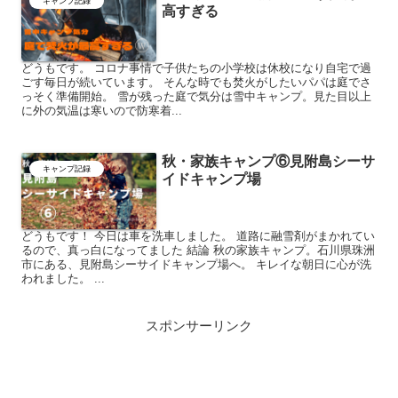
キャンプ記録
高すぎる
どうもです。 コロナ事情で子供たちの小学校は休校になり自宅で過
ごす毎日が続いています。 そんな時でも焚火がしたいパパは庭でさ
っそく準備開始。 雪が残った庭で気分は雪中キャンプ。見た目以上
に外の気温は寒いので防寒着...
秋・家族キャンプ⑥見附島シーサ
キャンプ記録
イドキャンプ場
どうもです！ 今日は車を洗車しました。 道路に融雪剤がまかれてい
るので、真っ白になってました 結論 秋の家族キャンプ。石川県珠洲
市にある、見附島シーサイドキャンプ場へ。 キレイな朝日に心が洗
われました。 ...
スポンサーリンク