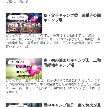
プ場へ。 目の前に...
秋・父子キャンプ② 閑乗寺公園
キャンプ記録
キャンプ場
どうもです！ 天気はよいですが、朝方は冷え込みますね。 結論
2019年、秋。パパと子供達で、キャンプに行きました。 場所は、富
山県南砺市の、閑乗寺公園キャンプ場。 子供たちは遊具で遊んで大
喜びでした。 設...
春・初の泊まりキャンプ① 上和
春（3月～5月）
田緑地キャンプ場
どうもです！ 週末、久しぶりに子供抜きで飲みに行きました。 コロ
ナの影響で時短営業で、早々の解散でしたが満喫できました。 結論
2019年 春。 キャンプを始めて、初の泊まりキャンプは、 子供二人
を連れて ...
雪中キャンプ気分 庭で焚火が最