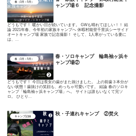
春（3月～5月）
ャンプ場６ 記念撮影
どうもです！ 暖かい日が続いています。 GWも晴れてほしい！！ 結
論 2021年春、今年初の家族キャンプへ 休暇村能登千里浜シーサイド
オートキャンプ場 家族で記念撮影！ そして、1人寒がっている妻に
は、...
春・ソロキャンプ 輪島袖ヶ浜キ
春（3月～5月）
ャンプ場②
どうもです！ 今日は長女の歯がまた抜けました。 上の前歯３本分が
ない状態！歯抜けの笑顔も、めっちゃ可愛いです。 結論 春のソロキ
ャンプ「輪島袖ヶ浜キャンプ場」へ。 サイトは誰もいなくて完ソ
ロ。 ひとり...
秋・子連れキャンプ ②焚火
キャンプ記録