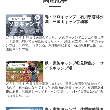
春・ソロキャンプ 石川県森林公
春（3月～5月）
園 三国山キャンプ場⑤
どうもです！ 昨日は送別会でした。 〆のラーメンでニンニク増し増
し！翌朝は匂いで目が覚めました・・・ 結論 2021年 今年初のキャ
ンプは、ソロで。 場所は石川県津幡町にある 石川県森林公園 三
国山キャンプ場。 ...
秋・家族キャンプ⑥見附島シーサ
キャンプ記録
イドキャンプ場
どうもです！ 今日は車を洗車しました。 道路に融雪剤がまかれてい
るので、真っ白になってました 結論 秋の家族キャンプ。石川県珠洲
市にある、見附島シーサイドキャンプ場へ。 キレイな朝日に心が洗
われました。 ...
春・家族キャンプ 休暇村能登キ