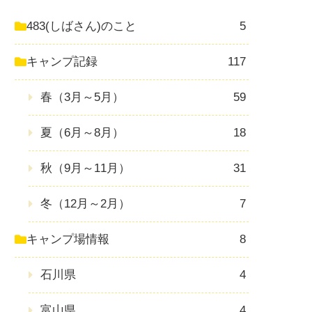
483(しばさん)のこと
5
キャンプ記録
117
春（3月～5月）
59
夏（6月～8月）
18
秋（9月～11月）
31
冬（12月～2月）
7
キャンプ場情報
8
石川県
4
富山県
4