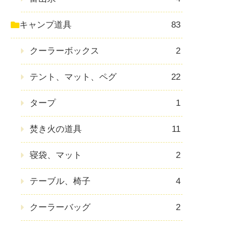
キャンプ道具
83
クーラーボックス
2
テント、マット、ペグ
22
タープ
1
焚き火の道具
11
寝袋、マット
2
テーブル、椅子
4
クーラーバッグ
2